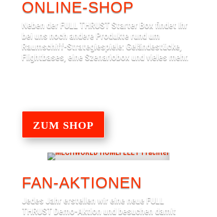
ONLINE-SHOP
Neben der FULL THRUST Starter Box findet Ihr
bei uns noch andere Produkte rund um
Raumschiff-Strategiespiele: Geländestücke,
Flightbases, eine Szenariobox und vieles mehr.
ZUM SHOP
FAN-AKTIONEN
Jedes Jahr erstellen wir eine neue FULL
THRUST Demo-Aktion und besuchen damit