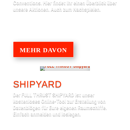
Conventions. Hier findet Ihr einen Überblick über
unsere Aktionen. Auch zum Nachspielen.
MEHR DAVON
SHIPYARD
Der FULL THRUST SHIPYARD ist unser
kostenloses Online-Tool zur Erstellung von
Datenblögen für Eure eigenen Raumschiffe.
Einfach anmelden und loslegen.